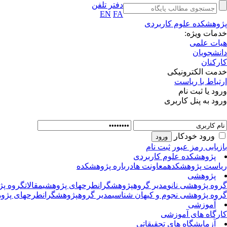
دفتر تلفن
EN
FA
پژوهشکده علوم کاربردی
خدمات ویژه:
هیات علمی
دانشجویان
کارکنان
خدمت الکترونیکی
ارتباط با ریاست
ورود یا ثبت نام
ورود به پنل کاربری
ورود خودکار
بازیابی رمز عبور
ثبت نام
پژوهشکده علوم کاربردی
ریاست پژوهشکده
معاونت ها
درباره پژوهشکده
پژوهشی
گروه پژوهشی نانو
مدیر گروه
پژوهشگران
طرحهای پژوهشی
مقالات
گروه پژ
گروه پژوهشی نجوم و کیهان شناسی
مدیر گروه
پژوهشگران
طرحهای پژوه
آموزشی
کارگاه های آموزشی
آزمایشگاه های تحقیقاتی